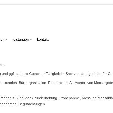
men
leistungen
kontakt
tik
 und ggf. spätere Gutachter-Tätigkeit im Sachverständigenbüro für 
inistration, Büroorganisation, Recherchen, Auswerten von Messergebn
aufgaben z.B. bei der Grunderhebung, Probenahme, Messung/Messabläufe
robenahmen, Begutachtungen.