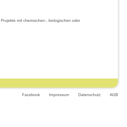
Projekte mit chemischen-, biologischen oder
lität
Arbeitsplatzmessungen
Facebook
Impressum
Datenschutz
AGB
ngen
Arbeitsplatzmessungen
Fogging
haglichkeitsmessung
Fertighäuser
Immobilienkauf
klimaeinflüsse