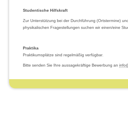
Studentische Hilfskraft
Zur Unterstützung bei der Durchführung (Ortstermine) u
physikalischen Fragestellungen suchen wir einen/eine Stud
Praktika
Praktikumsplätze sind regelmäßig verfügbar.
Bitte senden Sie Ihre aussagekräftige Bewerbung an
info
Gebäude-Schadstoffe
Schimmelpilze in G
Unsere Leistungen
Unsere Leistungen
Allgemeines
Allgemeines
Asbest Sachverständiger
Feuchtigkeit
KMF
Wasserschäden
PCP
Bauphysik
PCB
Thermografie