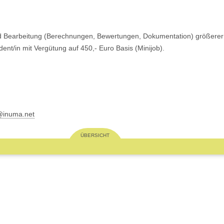
nd Bearbeitung (Berechnungen, Bewertungen, Dokumentation) größerer 
ent/in mit Vergütung auf 450,- Euro Basis (Minijob).
@inuma.net
ÜBERSICHT
ebäuden
Gesunde Innenraumluft
Raumklima Qua
Unsere Leistungen
Unsere Leistu
Allgemeines
Allgemeines
Flüchtige org. Verbindungen
Thermische Be
Formaldehyd
Zugluft
CO₂
Spezielle Raum
Gerüche