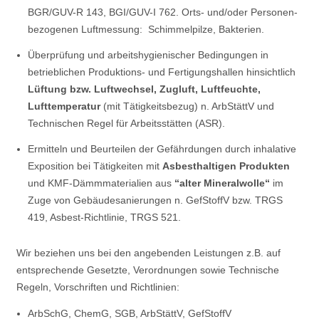
BGR/GUV-R 143, BGI/GUV-I 762. Orts- und/oder Personen-
bezogenen Luftmessung: Schimmelpilze, Bakterien.
Überprüfung und arbeitshygienischer Bedingungen in
betrieblichen Produktions- und Fertigungshallen hinsichtlich
Lüftung bzw. Luftwechsel, Zugluft, Luftfeuchte,
Lufttemperatur
(mit Tätigkeitsbezug) n. ArbStättV und
Technischen Regel für Arbeitsstätten (ASR).
Ermitteln und Beurteilen der Gefährdungen durch inhalative
Exposition bei Tätigkeiten mit
Asbesthaltigen Produkten
und KMF-Dämmmaterialien aus
“alter Mineralwolle“
im
Zuge von Gebäudesanierungen n. GefStoffV bzw. TRGS
419, Asbest-Richtlinie, TRGS 521.
Wir beziehen uns bei den angebenden Leistungen z.B. auf
entsprechende Gesetzte, Verordnungen sowie Technische
Regeln, Vorschriften und Richtlinien:
ArbSchG, ChemG, SGB, ArbStättV, GefStoffV