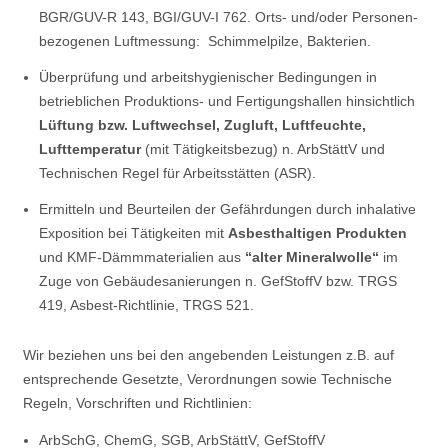
BGR/GUV-R 143, BGI/GUV-I 762. Orts- und/oder Personen-
bezogenen Luftmessung: Schimmelpilze, Bakterien.
Überprüfung und arbeitshygienischer Bedingungen in
betrieblichen Produktions- und Fertigungshallen hinsichtlich
Lüftung bzw. Luftwechsel, Zugluft, Luftfeuchte,
Lufttemperatur
(mit Tätigkeitsbezug) n. ArbStättV und
Technischen Regel für Arbeitsstätten (ASR).
Ermitteln und Beurteilen der Gefährdungen durch inhalative
Exposition bei Tätigkeiten mit
Asbesthaltigen Produkten
und KMF-Dämmmaterialien aus
“alter Mineralwolle“
im
Zuge von Gebäudesanierungen n. GefStoffV bzw. TRGS
419, Asbest-Richtlinie, TRGS 521.
Wir beziehen uns bei den angebenden Leistungen z.B. auf
entsprechende Gesetzte, Verordnungen sowie Technische
Regeln, Vorschriften und Richtlinien:
ArbSchG, ChemG, SGB, ArbStättV, GefStoffV