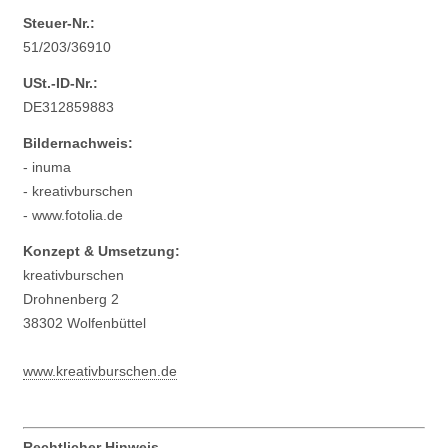
Steuer-Nr.:
51/203/36910
USt.-ID-Nr.:
DE312859883
Bildernachweis:
- inuma
- kreativburschen
- www.fotolia.de
Konzept & Umsetzung:
kreativburschen
Drohnenberg 2
38302 Wolfenbüttel
www.kreativburschen.de
Rechtlicher Hinweis