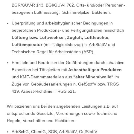
BGR/GUV-R 143, BGI/GUV-I 762. Orts- und/oder Personen-
bezogenen Luftmessung: Schimmelpilze, Bakterien.
Überprüfung und arbeitshygienischer Bedingungen in
betrieblichen Produktions- und Fertigungshallen hinsichtlich
Lüftung bzw. Luftwechsel, Zugluft, Luftfeuchte,
Lufttemperatur
(mit Tätigkeitsbezug) n. ArbStättV und
Technischen Regel für Arbeitsstätten (ASR).
Ermitteln und Beurteilen der Gefährdungen durch inhalative
Exposition bei Tätigkeiten mit
Asbesthaltigen Produkten
und KMF-Dämmmaterialien aus
“alter Mineralwolle“
im
Zuge von Gebäudesanierungen n. GefStoffV bzw. TRGS
419, Asbest-Richtlinie, TRGS 521.
Wir beziehen uns bei den angebenden Leistungen z.B. auf
entsprechende Gesetzte, Verordnungen sowie Technische
Regeln, Vorschriften und Richtlinien:
ArbSchG, ChemG, SGB, ArbStättV, GefStoffV